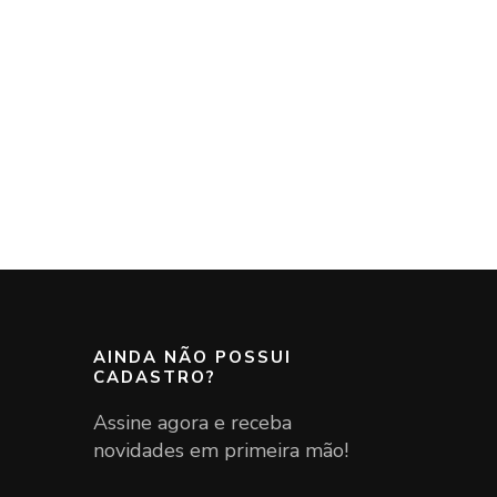
AINDA NÃO POSSUI
CADASTRO?
Assine agora e receba
novidades em primeira mão!