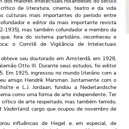
 dos maiores intelectuais holandeses do século
rítico de literatura, cinema, teatro e da vida
as culturais mais importantes do período entre
ofundador e editor da mais importante revista
2-1935), mas também cofundador e membro da
l que, fora do sistema partidário, reconheceu e
poca: o Comitê de Vigilância de Intelectuais
e obteve seu doutorado em Amsterdã, em 1928,
emão Otto III. Durante seus estudos, foi editor
5. Em 1925, ingressou no mundo literário com a
 seu amigo Hendrik Marsman. Juntamente com o
Scholte e L.J. Jordaan, fundou a Nederlandsche
inema como uma forma de arte independente. Ter
crítico de arte respeitado, mas também temido,
t Vaderland
, cargo que ocupou de novembro de
orou influências de Hegel e, em especial, de