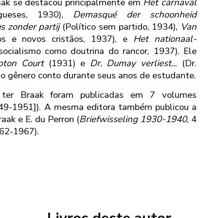
raak se destacou principalmente em
Het carnaval
ueses, 1930),
Demasqué der schoonheid
us zonder partij
(Político sem partido, 1934),
Van
s e novos cristãos, 1937), e
Het nationaal-
socialismo como doutrina do rancor, 1937). Ele
ton Court
(1931) e
Dr. Dumay verliest..
. (Dr.
o o gênero conto durante seus anos de estudante.
ter Braak foram publicadas em 7 volumes
949-1951]). A mesma editora também publicou a
aak e E. du Perron (
Briefwisseling
1930-1940
, 4
62-1967).