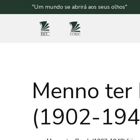
"Um mundo se abrirá aos seus olhos"
Menno ter
(1902-194