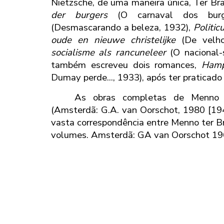
Nietzsche, de uma maneira única, Ter B
der burgers
(O carnaval dos burg
(Desmascarando a beleza, 1932),
Politic
oude en nieuwe christelijke
(De velho
socialisme als rancuneleer
(O nacional-
também escreveu dois romances,
Hamp
Dumay perde..., 1933), após ter praticad
As obras completas de Menno 
(Amsterdã: G.A. van Oorschot, 1980 [1
vasta correspondência entre Menno ter Br
volumes. Amsterdã: GA van Oorschot 19