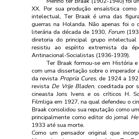
Menno ter Braak (1902-1940) foi um
XX. Por sua produção ensaística como c
intelectual, Ter Braak é uma das figur
guerras na Holanda. Não apenas foi o c
literária da década de 1930,
Forum
(193
diretoria do principal grupo intelectua
resistiu ao espírito extremista da é
Antinacional-Socialistas (1936-1939).
Ter Braak formou-se em História 
com uma dissertação sobre o imperador al
da revista
Propria Cures
, de 1924 a 192
revista
De Vrije Bladen
, coeditada por
cineasta Joris Ivens e os críticos H. 
Filmliga em 1927, na qual defendeu o c
Braak consolidou sua reputação como um 
principalmente como editor do jornal
He
1933 até sua morte.
Como um pensador original que incorp